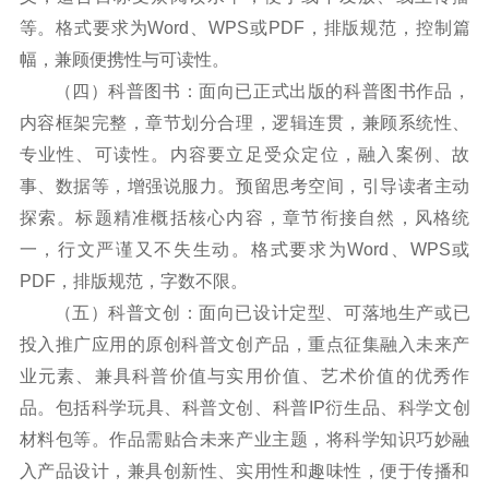
等。格式要求为Word、WPS或PDF，排版规范，控制篇
幅，兼顾便携性与可读性。
（四）科普图书：面向已正式出版的科普图书作品，
内容框架完整，章节划分合理，逻辑连贯，兼顾系统性、
专业性、可读性。内容要立足受众定位，融入案例、故
事、数据等，增强说服力。预留思考空间，引导读者主动
探索。标题精准概括核心内容，章节衔接自然，风格统
一，行文严谨又不失生动。格式要求为Word、WPS或
PDF，排版规范，字数不限。
（五）科普文创：面向已设计定型、可落地生产或已
投入推广应用的原创科普文创产品，重点征集融入未来产
业元素、兼具科普价值与实用价值、艺术价值的优秀作
品。包括科学玩具、科普文创、科普IP衍生品、科学文创
材料包等。作品需贴合未来产业主题，将科学知识巧妙融
入产品设计，兼具创新性、实用性和趣味性，便于传播和