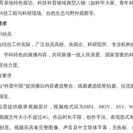
育基地特色探访、科技科普领域典型人物（如科学大家、青年
科技工程与科研现场、自然生态与野外观察等。
要求
织动员
会结合工作实际，广泛动员高校、央国企、科研院所、专业机构
、学科特色的展播内容，共同展播一批人民喜爱、国家需要的
宣传力度。
容要求
由“科普中国”提供播出内容遴选整合、线索遴选统筹拍摄、拉流
报送。
品需提供横屏视频原片，视频格式应为MP4、MOV、AVI、WM
，单个视频文件大小不超过4G。作品时长不限，创作手法、表现形
创意。视频应具备完整图像、声音及中文简体字幕，无角标、台