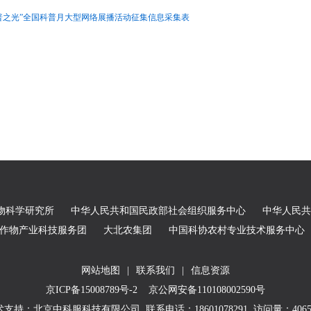
普之光”全国科普月大型网络展播活动征集信息采集表
物科学研究所
中华人民共和国民政部社会组织服务中心
中华人民共
农作物产业科技服务团
大北农集团
中国科协农村专业技术服务中心
网站地图
|
联系我们
|
信息资源
京ICP备15008789号-2
京公网安备110108002590号
术支持：北京中科服科技有限公司
联系电话：18601078291 访问量：
406