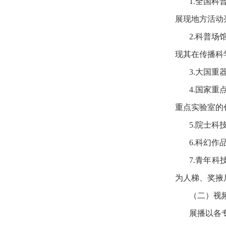
1.全国
展现地方活动
2.科普
现其在传播科
3.大国
4.国家
重点实验室的
5.院士
6.科幻
7.青年
为人梯、奖掖
（二）视
展播以各