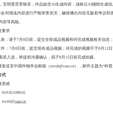
，无明显背景噪音；作品如含AI生成内容，须标注AI辅助生成信
专委会对报送内容进行严格审查把关，确保播出内容无版权争议和
内容等风险。
送要求
采集表：请于7月8日前，提交全部成品视频和待完成视频相关信息
源文件：7月8日前，提交现有成品视频；待完成的视频可于8月12
索若入选，将提前沟通确认，拟于8月15日前完成拍摄。
发送至中国作物学会邮箱（zwxh@caas.cn），邮件主题为“
方式
：陆美斌
10-82108616
zwxh@
caas.cn