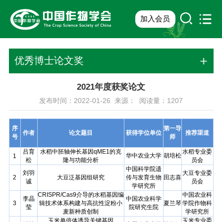
加入会员
优秀博士论文奖
2021年度获奖论文
发布时间：2022-01-26 来源： 阅读量：
1207
序
第一导
作者
论文题目
获得学位单位
推荐渠道
号
师
吕育
水稻中胚轴伸长基因
qME1
的克
水稻专业委
华中农业大学
胡培松
1
松
隆与功能分析
员会
中国科学院遗
刘羽
大豆专业委
2
大豆泛基因组研究
传与发育生物
田志喜
诚
员会
学研究所
CRISPR/Cas9介导的水稻基因编
中国农业科
李晶
中国农业科学
3
辑技术体系构建与高抗性淀粉小
夏兰琴
学院作物科
莹
院研究生院
麦新种质创制
学研究所
玉米单倍体诱导关键基因
玉米专业委