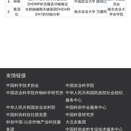
钟裕
中国农业大学
陈绍江
4
ZmDMP
的克隆及功能验证
员会
蔡茂
水稻抽穗期关键基因
DHD4
和
南京农业大
南京农业大学
万建民
5
红
EH7
的功能分析
学农学院
友情链接
中国科学技术协会
中国农业科学院
中国农业科学院作物科学研究所
中华人民共和国民政部社会组织
服务中心
中华人民共和国农业农村部
中国科协学会服务中心
中国科协科技社团党委
中国科普研究所
科创中国-沁农作物产业科技服
大北农集团
务团
中国科协农村专业技术服务中心