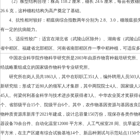
（2）株型结构合理：株高 118.2 厘米，穗长 24.6 厘米，每亩有效穗数 
26.6 克，这种穗粒结构为高产奠定了基础。
4、抗性相对较好：稻瘟病综合指数两年分别为 2.8、3.0，穗颈瘟
有一定的抗病能力。
5、适应性较广：适宜在湖北省（武陵山区除外）、湖南省（武陵山
省中稻区、福建省北部稻区、河南省南部稻区作一季中稻种植，可适应
中国农业科学院作物科学研究所是2003年由原作物育种栽培研究
经战略重组成立的国家级作物科学专业研究所。
研究所在岗人员共1863人，其中在职职工351人，编外聘用人员503人
新研究组；形成了近80人的领军人才集群，其中两院院士4人、国家级人
45人。何梁何利基金科学与技术进步奖获得者3人、中华农业英才奖获得
个、省部级平台15个、院级平台6个。其中，农作物基因资源与基因改
物种质资源库新库于2021年建成，设计总容量150万份，现保存各类作
器设备70余台件、自动化温室12000 平方米、人工气候室28 间、抗旱鉴定设
平方米，在主产区建有综合试验基地14个、新品种测试与示范站点1150