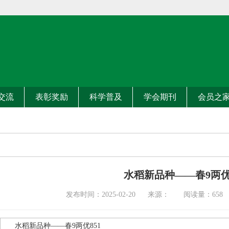
交流
表彰奖励
科学普及
学会期刊
会员之
水稻新品种——春9两优8
发布时间：2025-02-20 来源： 阅读量：
658
水稻新品种——春9两优851