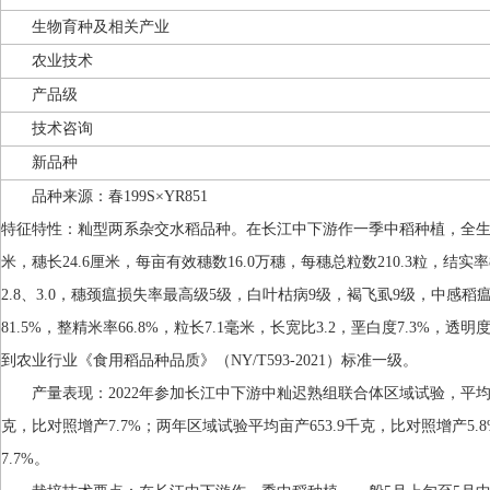
生物育种及相关产业
农业技术
产品级
技术咨询
新品种
品种来源：春199S×YR851
特征特性：籼型两系杂交水稻品种。在长江中下游作一季中稻种植，全生育期1
米，穗长24.6厘米，每亩有效穗数16.0万穗，每穗总粒数210.3粒，结实
2.8、3.0，穗颈瘟损失率最高级5级，白叶枯病9级，褐飞虱9级，中
81.5%，整精米率66.8%，粒长7.1毫米，长宽比3.2，垩白度7.3%，透
到农业行业《食用稻品种品质》（NY/T593-2021）标准一级。
产量表现：2022年参加长江中下游中籼迟熟组联合体区域试验，平均亩产6
克，比对照增产7.7%；两年区域试验平均亩产653.9千克，比对照增产5.8
7.7%。