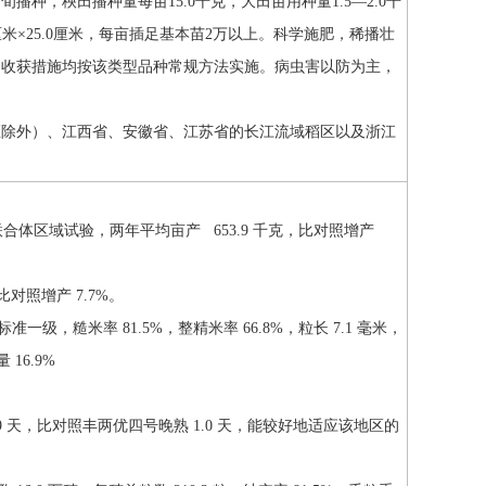
种，秧田播种量每亩15.0千克，大田亩用种量1.5—2.0千
厘米×25.0厘米，每亩插足基本苗2万以上。科学施肥，稀播壮
和收获措施均按该类型品种常规方法实施。病虫害以防为主，
区除外）、江西省、安徽省、江苏省的长江流域稻区以及浙江
联合体区域试验，两年平均亩产 653.9 千克，比对照增产
比对照增产 7.7%。
一级，糙米率 81.5%，整精米率 66.8%，粒长 7.1 毫米，
16.9%
 天，比对照丰两优四号晚熟 1.0 天，能较好地适应该地区的