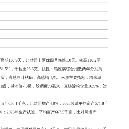
30.9天，比对照丰两优四号晚熟1.0天。株高118.2厘
率81.5%，千粒重26.6克。抗性：稻瘟病综合指数两年分别为
感稻瘟病，高感白叶枯病，高感褐飞虱。米质主要指标：糙米率
明度1级，碱消值7.0级，胶稠度73毫米，直链淀粉含量16.9%，达
36.1千克，比对照增产4.0%；2023续试平均亩产671.8千
%；2023年生产试验，平均亩产667.5千克，比对照增产