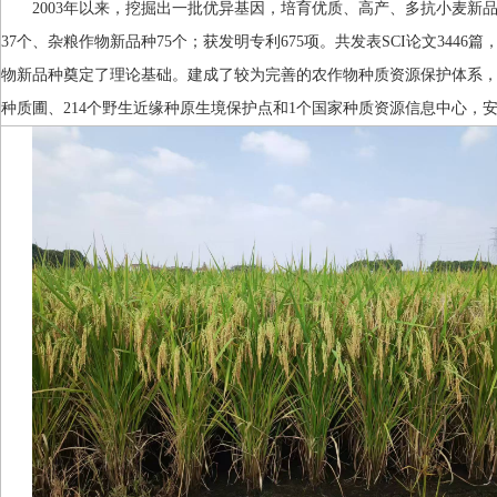
2003年以来，挖掘出一批优异基因，培育优质、高产、多抗小麦新品种
37个、杂粮作物新品种75个；获发明专利675项。共发表SCI论文3446
物新品种奠定了理论基础。建成了较为完善的农作物种质资源保护体系，包
种质圃、214个野生近缘种原生境保护点和1个国家种质资源信息中心，安