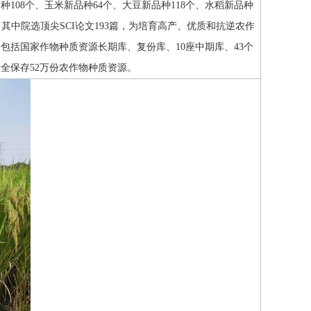
108个、玉米新品种64个、大豆新品种118个、水稻新品种
篇，其中院选顶尖SCI论文193篇，为培育高产、优质和抗逆农作
括国家作物种质资源长期库、复份库、10座中期库、43个
全保存52万份农作物种质资源。