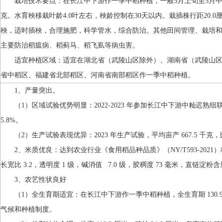
栽培技术要点：在长江中下游作一季中稻种植，一般5月上旬至5月中旬播
克。水育秧移栽叶龄4.0叶左右，秧龄控制在30天以内。栽插株行距20.0
秧，适时插秧，合理施肥，科学管水，综合防治。其他田间管理、栽培
主要防治稻瘟病、稻蓟马、稻飞虱等病虫害。
适宜种植区域：适宜在湖北省（武陵山区除外）、湖南省（武陵山
省中稻区、福建省北部稻区、河南省南部稻区作一季中稻种植。
1、产量突出。
（1）区域试验优势明显：2022-2023 年参加长江中下游中籼迟熟组
5.8%。
（2）生产试验表现优异：2023 年生产试验，平均亩产 667.5 千克，
2、米质优良：达到农业行业《食用稻品种品质》（NY/T593-2021）标准
长宽比 3.2，透明度 1 级，碱消值 7.0 级，胶稠度 73 毫米，直链淀粉含量 
3、农艺性状良好
（1）全生育期适宜：在长江中下游作一季中稻种植，全生育期 130.9
气候和种植制度。