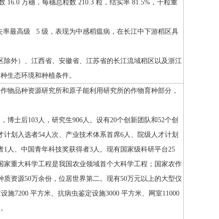
16.0 万穗，每穗总粒数 210.3 粒，结实率 81.5%，千粒重
损失率最高级 5 级，表现为中感稻瘟病，在长江中下游稻区具
区除外）、江西省、安徽省、江苏省的长江流域稻区以及浙江
多种生态环境和种植条件。
所、作物品种资源研究所和原子能利用研究所的作物育种部分，
，博士后103人，研究生906人。设有20个创新团队和52个创
才计划入选者54人次、产业技术体系首席6人、院级人才计划
者1人、中国青年科技奖获得者3人。现有国家级科研平台25
良国家重大科学工程是我国农业领域首个大科学工程；国家农作
物种质资源50万余份，位居世界第二。现有50万元以上的大型仪
施7200 平方米、抗病虫鉴定设施3000 平方米、网室11000
个。