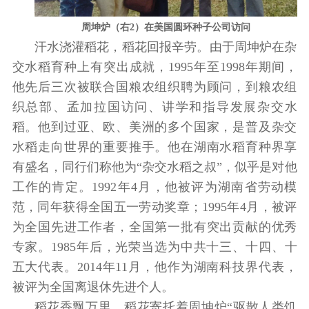
周坤炉（右2）在美国圆环种子公司访问
汗水浇灌稻花，稻花回报辛劳。由于周坤炉在杂
交水稻育种上有突出成就，1995年至1998年期间，
他先后三次被联合国粮农组织聘为顾问，到粮农组
织总部、孟加拉国访问、讲学和指导发展杂交水
稻。他到过亚、欧、美洲的多个国家，是普及杂交
水稻走向世界的重要推手。他在湖南水稻育种界享
有盛名，同行们称他为“杂交水稻之叔”，似乎是对他
工作的肯定。1992年4月，他被评为湖南省劳动模
范，同年获得全国五一劳动奖章；1995年4月，被评
为全国先进工作者，全国第一批有突出贡献的优秀
专家。1985年后，光荣当选为中共十三、十四、十
五大代表。2014年11月，他作为湖南科技界代表，
被评为全国离退休先进个人。
稻花香飘万里，稻花寄托着周坤炉“驱散人类饥