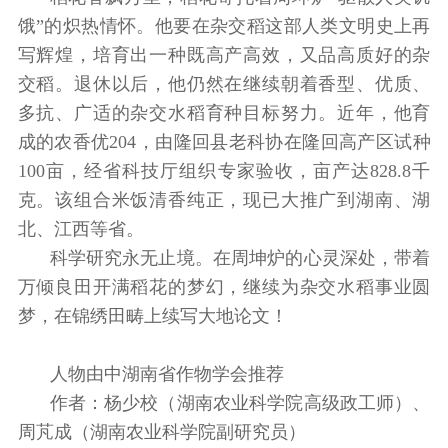
饿”的炽热情怀。他要在杂交稻这部人类文明史上再
写辉煌，培育出一种既高产高效，又品高质好的杂
交稻。退休以后，他仍然在继续朝着香型、优质、
多抗、广适的杂交水稻育种目标努力。近年，他育
成的农香优204，由隆回县老科协在隆回高产区试种
100亩，经省科技厅组织专家验收，亩产达828.8千
克。该组合米饭清香纯正，现已大推广到湖南、湖
北、江西等省。
科学研究永无止境。在周坤炉的心灵深处，带着
万倾良田开满稻花的梦幻，继续为杂交水稻事业圆
梦，在锦绣田畴上续写大地论文！
人物由中湖南省作物学会推荐
作者：杨少校（湖南农业科学院高级政工师）、
周芃成（湖南农业科学院副研究员）