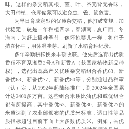
味。这样的杂交稻其根、茎、叶、谷壳皆无香味，
大田种植、仓库储藏可以避免虫、雀、鼠危害。
为早日育成定型的优质杂交稻，他打破常规，加
代稳定，硬是一年种植四季，春湖南，夏广西、冬
海南，为赶上播种季节，像怀抱婴儿一样，将种子
揣在怀中，用体温崔芽。刷新了水稻育种纪录。
多年辛勤耕耘换来丰硕收获。他先后选育出优质
香稻不育系湘香2号A和新香A（获国家植物新品种
权），选配出既高产又优质杂交稻组合香优63、新
香优63、新香优77、新香优80等，分别通过品种审
（认）定，从1992年起陆续推广，到2002年全国累
计达2400多万亩。这些组合米质比汕优和威优组合
都有所提高，其中香优63、新香优80、新香优77的
米质达到了农业部颁布的优质米标准，适口性等品
质指标超过目前市面上大多数优质米。例如，香优