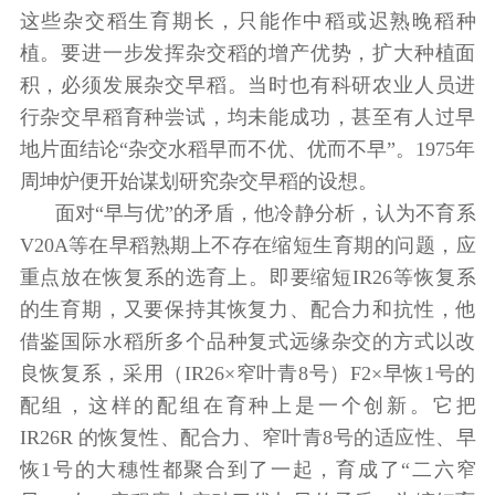
这些杂交稻生育期长，只能作中稻或迟熟晚稻种
植。要进一步发挥杂交稻的增产优势，扩大种植面
积，必须发展杂交早稻。当时也有科研农业人员进
行杂交早稻育种尝试，均未能成功，甚至有人过早
地片面结论“杂交水稻早而不优、优而不早”。1975年
周坤炉便开始谋划研究杂交早稻的设想。
面对“早与优”的矛盾，他冷静分析，认为不育系
V20A等在早稻熟期上不存在缩短生育期的问题，应
重点放在恢复系的选育上。即要缩短IR26等恢复系
的生育期，又要保持其恢复力、配合力和抗性，他
借鉴国际水稻所多个品种复式远缘杂交的方式以改
良恢复系，采用（IR26×窄叶青8号）F2×早恢1号的
配组，这样的配组在育种上是一个创新。它把
IR26R 的恢复性、配合力、窄叶青8号的适应性、早
恢1号的大穗性都聚合到了一起，育成了“二六窄