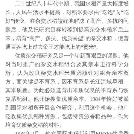
二十世纪八十年代中期，我国水稻产量大幅度增
长，人民生活水平提高，对稻米要求由“吃饱”向“吃
好”转变。在杂交水稻较好地解决了高产、多抗的问
题后，他又把研究目标转移到提高杂交水稻米质上
来，培育“高产、多抗、优质香型”的杂交水稻，使普
通百姓吃上过去帝王才能吃上的“贡米”。
优质杂交稻研究又是一个崭新而艰巨的课题。他
对当时推广的杂交水稻组合及其亲本进行科学分
析，认为改良杂交水稻米质必须针对组合亲本双
方，而关键是不育系，因不育系是长江流域早稻，
其米质差。为此必须选育出米质优良的不育系与恢
复系配组。他开始搜集优质亲本。1984年恰好被派
到国际水稻所开展合作研究，利用这个机会，他广
泛收集优质稻种资源，包括特资源香稻品种，作为
培育优质杂交稻的材料。
1984年2月，他在国际水稻所利用MR365优质香