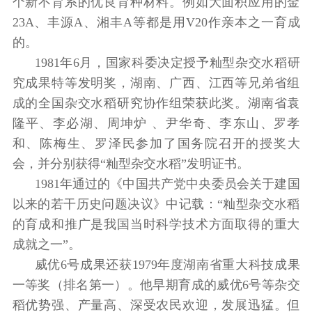
个新不育系的优良育种材料。例如大面积应用的金
23A、丰源A、湘丰A等都是用V20作亲本之一育成
的。
1981年6月，国家科委决定授予籼型杂交水稻研
究成果特等发明奖，湖南、广西、江西等兄弟省组
成的全国杂交水稻研究协作组荣获此奖。湖南省袁
隆平、李必湖、周坤炉 、尹华奇、李东山、罗孝
和、陈梅生、罗泽民参加了国务院召开的授奖大
会，并分别获得“籼型杂交水稻”发明证书。
1981年通过的《中国共产党中央委员会关于建国
以来的若干历史问题决议》中记载：“籼型杂交水稻
的育成和推广是我国当时科学技术方面取得的重大
成就之一”。
威优6号成果还获1979年度湖南省重大科技成果
一等奖（排名第一）。他早期育成的威优6号等杂交
稻优势强、产量高、深受农民欢迎，发展迅猛。但