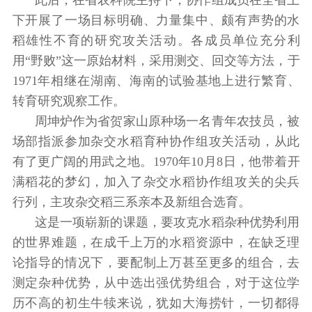
下开展了一场目标明确、力量集中、颇有声势的水
稻雄性不育的研究攻关活动。各成员单位充分利
用“野败”这一原始材料，采用测交、回交等方法，于
1971年相继在湖南、海南的试验基地上进行繁育、
转育研究观察工作。
周坤炉作为省贺家山原种场一名青年农技员，被
场部指派参加杂交水稻育种协作组攻关活动，从此
有了更广阔的用武之地。1970年10月8日，他带着开
满稻花的梦幻，加入了杂交水稻协作组攻关的尖兵
行列，主攻杂交稻三系亲本及新组合选育。
这是一项崭新的课题，要攻克水稻杂种优势利用
的世界难题，在成千上万的水稻资源中，在缺乏理
论指导的情况下，要配制上万甚至更多的组合，去
测定杂种优势，从中选出强优势组合，对于这位学
历不高的初生牛犊来说，犹如大海捞针，一切都得