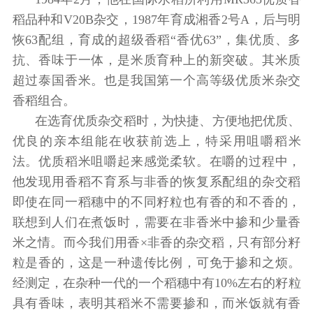
稻品种和V20B杂交，1987年育成湘香2号A，后与明
恢63配组，育成的超级香稻“香优63”，集优质、多
抗、香味于一体，是米质育种上的新突破。其米质
超过泰国香米。也是我国第一个高等级优质米杂交
香稻组合。
在选育优质杂交稻时，为快捷、方便地把优质、
优良的亲本组能在收获前选上，特采用咀嚼稻米
法。优质稻米咀嚼起来感觉柔软。在嚼的过程中，
他发现用香稻不育系与非香的恢复系配组的杂交稻
即使在同一稻穗中的不同籽粒也有香的和不香的，
联想到人们在煮饭时，需要在非香米中掺和少量香
米之情。而今我们用香×非香的杂交稻，只有部分籽
粒是香的，这是一种遗传比例，可免于掺和之烦。
经测定，在杂种一代的一个稻穗中有10%左右的籽粒
具有香味，表明其稻米不需要掺和，而米饭就有香