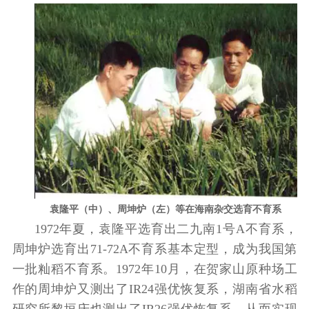
袁隆平（中）、周坤炉（左）等在海南杂交选育不育系
1972年夏，袁隆平选育出二九南1号A不育系，
周坤炉选育出71-72A不育系基本定型，成为我国第
一批籼稻不育系。1972年10月，在贺家山原种场工
作的周坤炉又测出了IR24强优恢复系，湖南省水稻
研究所黎垣庆也测出了IR26强优恢复系，从而实现