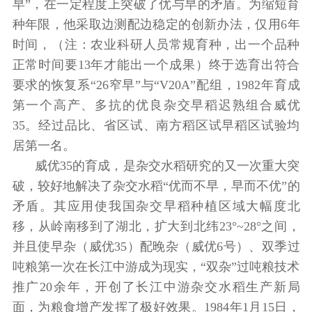
早”，在一定程度上突破了优与早的矛盾。为缩短育
种年限，他采取边测配边稳定的创新办法，仅用6年
时间，（注：农业科研人员常规育种，出一个品种
正常时间要13年才能出一个成果）终于选育出符合
要求的恢复系“26窄早”与“V20A”配组，1982年育成
第一个高产、多抗的优良杂交早稻迟熟组合威优
35。经过品比、省区试、南方稻区试早稻区试验均
居第一名。
威优35的育成，是杂交水稻研究的又一次重大突
破，较好地解决了杂交水稻“优而不早，早而不优”的
矛盾。其应用使我国杂交早稻种植区域大幅度北
移，从岭南移到了湖北，扩大到北纬23°~28°之间，
并且使早杂（威优35）配晚杂（威优6号）、双季过
吨粮第一次在长江中游成为现实，“双杂”过吨粮技术
推广20余年，开创了长江中游杂交水稻生产新局
面，为粮食增产发挥了极好效果。1984年1月15日，