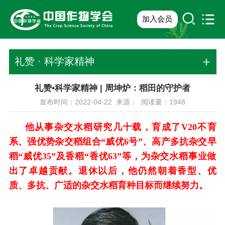
加入会员
礼赞 · 科学家精神
礼赞•科学家精神 | 周坤炉：稻田的守护者
发布时间：2022-04-22 来源： 阅读量：
1948
他从事杂交水稻研究几十载，育成了V20不育
系、强优势杂交稻组合“威优6号”、高产多抗杂交早
稻“威优35”及香稻“香优63”等，为杂交水稻事业做
出了卓越贡献。退休以后，他仍然朝着香型、优
质、多抗、广适的杂交水稻育种目标而继续努力。