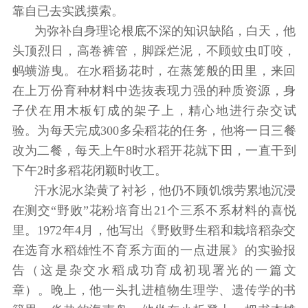
靠自已去实践摸索。
为弥补自身理论根底不深的知识缺陷，白天，他
头顶烈日，高卷裤管，脚踩烂泥，不顾蚊虫叮咬，
蚂蟥游曳。在水稻扬花时，在蒸笼般的田里，来回
在上万份育种材料中选抜表现力强的种质资源，身
子伏在用木板钉成的架子上，精心地进行杂交试
验。为每天完成300多朵稻花的任务，他将一日三餐
改为二餐，每天上午8时水稻开花就下田，一直干到
下午2时多稻花闭颖时收工。
汗水泥水染黄了衬衫，他仍不顾饥饿劳累地沉浸
在测交“野败”花粉培育出21个三系不系材料的喜悦
里。1972年4月，他写出《野败野生稻和栽培稻杂交
在选育水稻雄性不育系方面的一点进展》的实验报
告（这是杂交水稻成功育成初现署光的一篇文
章）。晚上，他一头扎进植物生理学、遗传学的书