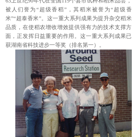
63上世纪90年代在全国119个县市试种和稻米品尝，
被人们誉为“超级香稻”，其稻米被誉为“超级香
米”“超泰香米”。这一重大系列成果为提升杂交稻米
品质，在使稻农增收增效提供强有力的技术支撑方
面，正发挥日益重要的作用。这一重大系列成果已
获湖南省科技进步一等奖（排名第一）。