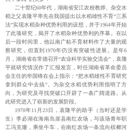
二十世纪60年代，湖南省安江农校教师、杂交水
稻之父袁隆平率先在我国提出以水稻雄性不育“三系
法”实现水稻杂种优势利用的设想，并于1964年开始
了此项研究，揭开了水稻杂种优势利的序幕。在以
后一段时间里，他以南广粘不育材料作了大量的观
察研究，但直到1970年仍没有突破性进展。是年6
月，湖南省在常德召开“农业科学实验交流会”，袁隆
平就研究情况作了汇报发言，时任湖南省革命委员
会主任的华国锋在会上指示：“把水稻雄性不育研究
拿到群众中去搞”。为杂交水稻优势利用指明了方
向，为研究及寻找突破口开辟了一条广阔道路。从
此研究进入了崭新的发展阶段。
1970年11月23日，袁隆平的助手（当时还是学
生）李必湖在海南岛崖县南红农场，与该场青年职
工冯克珊，乘坐牛车，在南红农场一条流向槟榔河