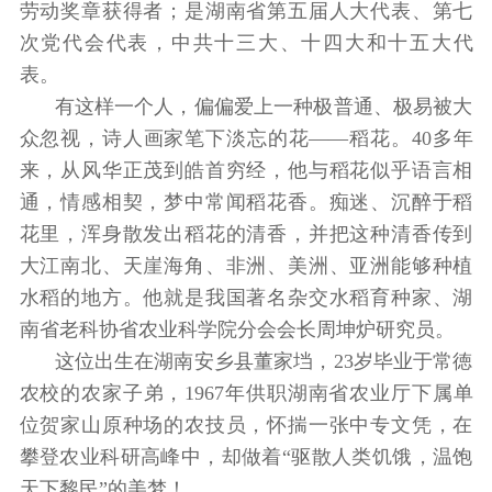
劳动奖章获得者；是湖南省第五届人大代表、第七
次党代会代表，中共十三大、十四大和十五大代
表。
有这样一个人，偏偏爱上一种极普通、极易被大
众忽视，诗人画家笔下淡忘的花——稻花。40多年
来，从风华正茂到皓首穷经，他与稻花似乎语言相
通，情感相契，梦中常闻稻花香。痴迷、沉醉于稻
花里，浑身散发出稻花的清香，并把这种清香传到
大江南北、天崖海角、非洲、美洲、亚洲能够种植
水稻的地方。他就是我国著名杂交水稻育种家、湖
南省老科协省农业科学院分会会长周坤炉研究员。
这位出生在湖南安乡县董家垱，23岁毕业于常徳
农校的农家子弟，1967年供职湖南省农业厅下属单
位贺家山原种场的农技员，怀揣一张中专文凭，在
攀登农业科研高峰中，却做着“驱散人类饥饿，温饱
天下黎民”的美梦！