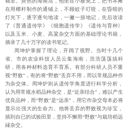
籍里。炎热的海南岛，他坐在小板凳上，把书本摊
在用椰杆制作的通铺上，不顾蚊子叮咬，在昏暗的
灯光下，逐字逐句地读，一撇一捺地记，先后攻读
了《普通遗传学》《细胞遗传学》《遗传与育种》
以及玉米、小麦、高粱杂交方面的基础理论书籍，
摘录了几十万字的读书笔记。
周坤炉掌握了理论，开阔了视野。当时十几个
省、市的农业科技人员云集海南，浩浩荡荡搞科
研，用各种材料选育不育系。有部分科研人员不重
视“野败”，有的将“野败”丢弃不用，而以常规品种作
为杂交体。周坤炉则从遗传学角度进行科学分析，
认为用常规水稻品种杂交，是“近亲结合”，难以产生
优良品种，而“野败”是“远亲”，用它作杂交母本必将
显示出强大的生命力。他将丢弃的野败视为珍宝，
插到自已的试验田里，坚持不懈用“野败”与栽培稻远
縁杂交。