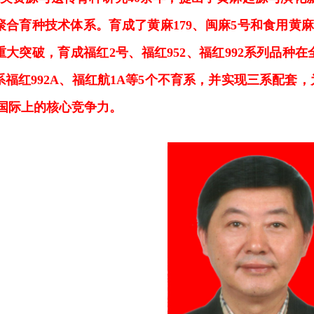
聚合育种技术体系。育成了黄麻179、闽麻5号和食用黄麻
重大突破，育成福红2号、福红952、福红992系列品种
系福红992A、福红航1A等5个不育系，并实现三系配套
在国际上的核心竞争力。