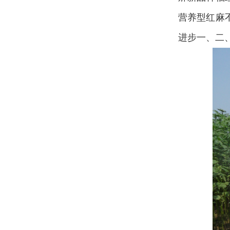
营养型红麻
进步一、二