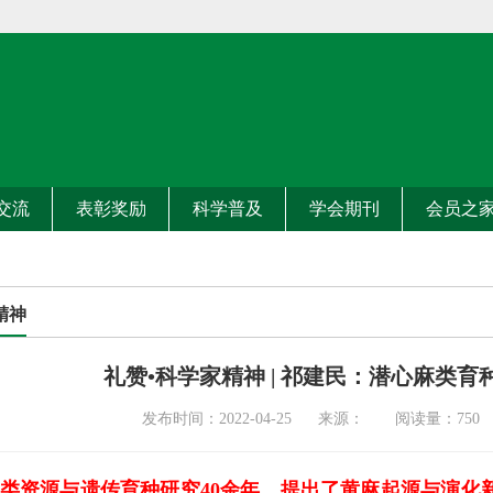
交流
表彰奖励
科学普及
学会期刊
会员之
精神
礼赞•科学家精神 | 祁建民：潜心麻类育
发布时间：2022-04-25 来源： 阅读量：
750
类资源与遗传育种研究40余年，提出了黄麻起源与演化