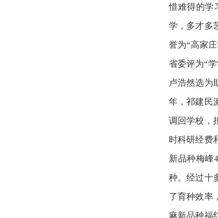
惜难得的学
学，多才多
誉为“高家庄
省委评为“学
卢浩然选为
年，祁建民
调回学校，
时科研经费
新品种梅峰
种。经过十
了育种效率，
麻新品种福红