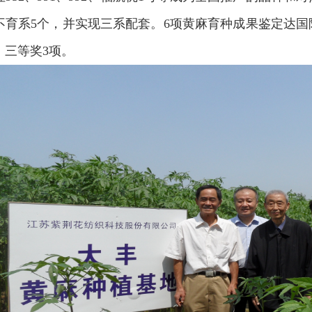
不育系5个，并实现三系配套。6项黄麻育种成果鉴定达
、三等奖3项。