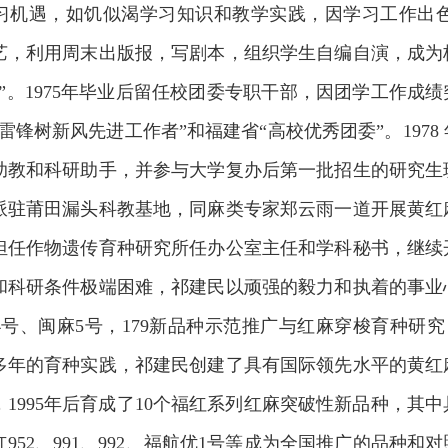
习机遇，如饥似渴学习知识和教学实践，因学习工作出
艺，利用周末出版报，写剧本，组织学生自编自演，成为
”。1975年毕业后留任校团委专职干部，因团学工作成
雷锋树新风先进工作者”和福建省“高校优秀团委”。197
助教和科研助手，并参与大学复办后第一批招生的研究生班
派驻莆田漏头科教基地，同麻类专家郑云雨一道开展黄红麻
担任作物遗传育种研究所任办公室主任和学科秘书，继续
和科研条件极端困难，祁建民以顽强的毅力和执着的事业
4号、闽麻5号，179新品种示范推广与红麻穿梭育种研
多年的育种实践，祁建民创建了具有国际领先水平的黄红
1995年后育成了10个福红系列红麻突破性新品种，其
952、991、992、福航优1号等成为全国推广的品种和