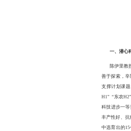
一、潜心
陈伊里教
善于探索，辛
支撑计划课题、
H1” “东农
科技进步一等
丰产性好、抗
中选育出的1