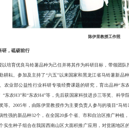
陈伊里教授工作照
科研，砥砺前行
授以培育优良马铃薯品种为己任并将其作为科研目标，带领团队扎
勤耕耘。参加及主持了“六五”以来国家和黑龙江省马铃薯新品种选育
农业部公益性行业科研专项经费课题的研究，育出品种“东农303” 
H2” “东农H3”和“东农H4”等，先后获国家科技进步三等奖
奖等。2005年，由陈伊里教授作为主要负责人参与的项目“马铃
病性强的新品种32个，在全国20多个省、市和自治区推广种植，累
5个实生种子组合在我国西南山区大面积推广应用，对贫困地区