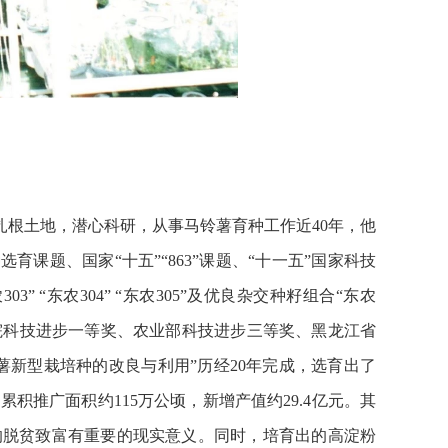
根土地，潜心科研，从事马铃薯育种工作近40年，他
课题、国家“十五”“863”课题、“十一五”国家科技
“东农304” “东农305”及优良杂交种籽组合“东农
、科学院科技进步一等奖、农业部科技进步三等奖、黑龙江省
薯新型栽培种的改良与利用”历经20年完成，选育出了
积推广面积约115万公顷，新增产值约29.4亿元。其
的脱贫致富有重要的现实意义。同时，培育出的高淀粉