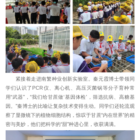
紧接着走进南繁种业创新实验室。秦元霞博士带领同
学们认识了PCR仪、离心机、高压灭菌锅等分子育种常
用“武器”，“我们给甘蔗做‘基因体检’，筛选抗病、高糖基
因。”秦博士的比喻让复杂技术变得生动。同学们还轮流观
察了显微镜下的植物细胞结构，惊叹于甘蔗“内在世界”的精
密与美妙，他们把科学的“甜”种进心里，收获满满。