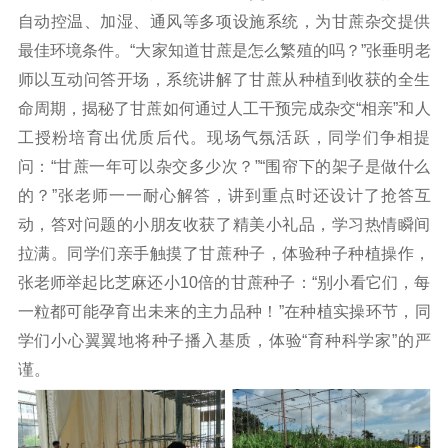
自动控温、加湿、通风等多项设施系统，为甘蔗杂交提供
最佳环境条件。“大家知道甘蔗是怎么繁殖的吗？”张垂明老
师以互动问答开场，系统讲解了甘蔗从种植到收获的全生
命周期，揭秘了甘蔗如何通过人工干预完成杂交“相亲”和人
工授粉培育出优质后代。现场气氛活跃，同学们争相提
问：“甘蔗一年可以杂交多少次？”“围帘下的架子是做什么
的？”张老师一一耐心解答，讲到重点时还设计了抢答互
动，答对问题的小朋友收获了精美小礼品，学习热情瞬间
拉满。同学们亲手触摸了甘蔗种子，体验种子种植操作，
张老师举起比芝麻还小10倍的甘蔗种子：“别小看它们，每
一粒都可能孕育出未来的主力品种！”在种植实操环节，同
学们小心翼翼地将种子播入基质，体验“育种科学家”的严
谨。