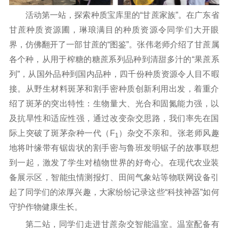
活动第一站，探索种质宝库里的“甘蔗家族”。在广东省
甘蔗种质资源圃，琳琅满目的种质资源令同学们大开眼
界，仿佛翻开了一部甘蔗的“图鉴”。张伟老师介绍了甘蔗属
各个种，从用于榨糖的糖蔗系列品种到清甜多汁的“果蔗系
列”，从国外品种到国内品种，四千份种质资源令人目不暇
接。从野生材料斑茅和割手密种质创新利用出发，着重介
绍了斑茅的突出特性：生物量大、光合和固氮能力强，以
及抗旱性和适应性强，通过改变杂交思路，我们率先在国
际上突破了斑茅杂种一代（F
）杂交不亲和。张老师风趣
1
地将叶缘带有锯齿状的割手密与鲁班发明锯子的故事联想
到一起，激发了学生对植物世界的好奇心。在现代农业装
备展示区，智能虫情测报灯、田间气象站等物联网设备引
起了同学们的浓厚兴趣，大家纷纷记录这些“科技神器”如何
守护作物健康生长。
第二站，同学们走进甘蔗杂交智能温室。温室配备有