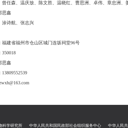
：曾任森、温庆放、陈文胜、温晓红、曹思洲、卓伟、章忠洲、
邱思鑫
：涂诗航、张志兴
：
福建省福州市仓山区城门连坂祠堂96号
：
350018
邱思鑫
：
13809552539
jzwxh@163.com
物科学研究所
中华人民共和国民政部社会组织服务中心
中华人民共